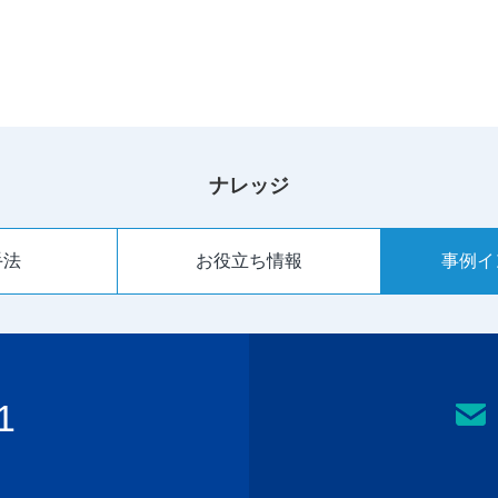
ナレッジ
手法
お役立ち情報
事例イ
1
）