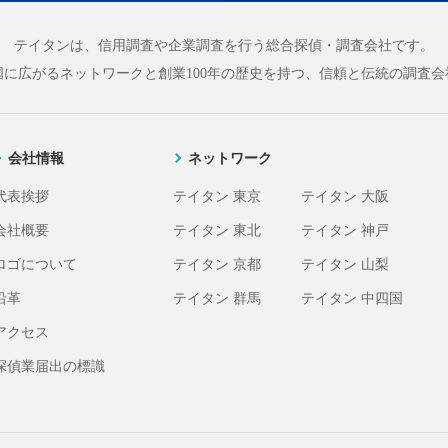
テイタンは、信用調査や企業調査を行う総合探偵・調査会社です。
国に広がるネットワークと
創業100年の歴史を持つ、信頼と伝統の調査会
会社情報
ネットワーク
代表挨拶
テイタン 東京
テイタン 大阪
会社概要
テイタン 東北
テイタン 神戸
ロゴについて
テイタン 京都
テイタン 山梨
沿革
テイタン 群馬
テイタン 中四国
アクセス
探偵業届出の標識