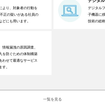
デジタル
により、対象者の行動を
デジタル
内不正の疑いがある社員の
子機器に
などにも用います。
技術の総
ス
、情報漏洩の原因調査、
入を防ぐための体制構築
あわせて最適なサービス
ます。
一覧を見る