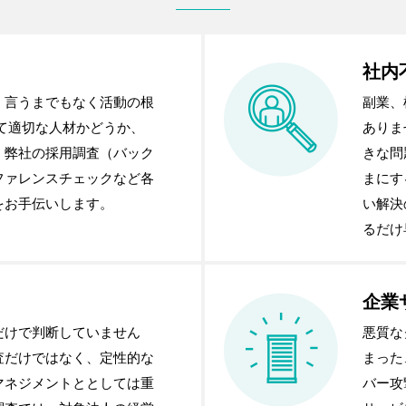
社内
、言うまでもなく活動の根
副業、
て適切な人材かどうか、
ありま
、弊社の採用調査（バック
きな問
ファレンスチェックなど各
まにす
をお手伝いします。
い解決
るだけ
企業
だけで判断していません
悪質な
査だけではなく、定性的な
まった
マネジメントととしては重
バー攻